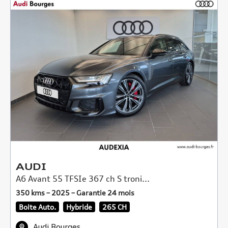
AUDI
A6 Avant 55 TFSIe 367 ch S troni...
350 kms – 2025 – Garantie 24 mois
Boite Auto.
Hybride
265 CH
Audi Bourges