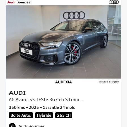
AUDI
A6 Avant 55 TFSIe 367 ch S troni...
350 kms – 2025 – Garantie 24 mois
Boite Auto.
Hybride
265 CH
Audi Bourges