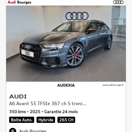
AUDI
A6 Avant 55 TFSIe 367 ch S troni...
350 kms – 2025 – Garantie 24 mois
Boite Auto.
Hybride
265 CH
Audi Bourges